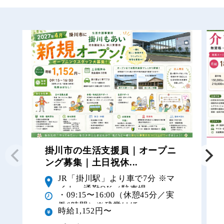
掛川市の生活支援員｜オープニ
ング募集｜土日祝休...
JR「掛川駅」より車で7分 ※マ
イカー通勤OK（駐車場...
・09:15〜16:00（休憩45分／実
働6時間）※残業はほ...
時給1,152円〜