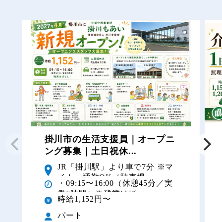
掛川市の生活支援員｜オープニ
ング募集｜土日祝休...
JR「掛川駅」より車で7分 ※マ
イカー通勤OK（駐車場...
・09:15〜16:00（休憩45分／実
働6時間）※残業はほ...
時給1,152円〜
パート