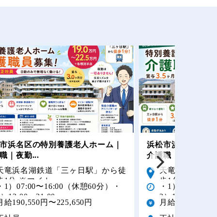
市浜名区の特別養護老人ホーム｜
浜松市浜名区の特
職｜夜勤...
介護職｜賞与3...
天竜浜名湖鉄道「三ヶ日駅」から徒
天竜浜名湖鉄道
歩1分 ※マイカー...
歩1分 ※マイカー
・1）07:00〜16:00（休憩60分）・
・1）07:00〜1
2）12:00〜21:00...
2）12:00〜21:00
月給190,550円〜225,650円
月給201,050円〜