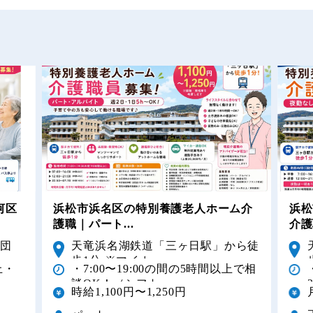
河区
浜松市浜名区の特別養護老人ホーム介
浜松
護職｜パート...
介護
原団
天竜浜名湖鉄道「三ヶ日駅」から徒
歩1分 ※マイカー...
上・
・7:00〜19:00の間の5時間以上で相
談OK！（シフト...
時給1,100円〜1,250円