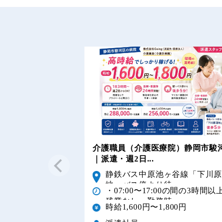
介護職員（介護医療院）静岡市駿
｜派遣・週2日...
静鉄バス中原池ヶ谷線「下川
地」バス停より徒...
・07:00〜17:00の間の3時間以
残業なし・勤務時...
時給1,600円〜1,800円