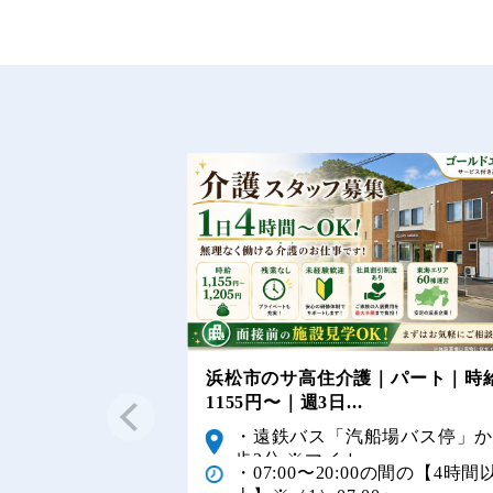
浜松市のサ高住介護｜パート｜時
1155円〜｜週3日...
・遠鉄バス「汽船場バス停」
歩2分 ※マイカー...
・07:00〜20:00の間の【4時間