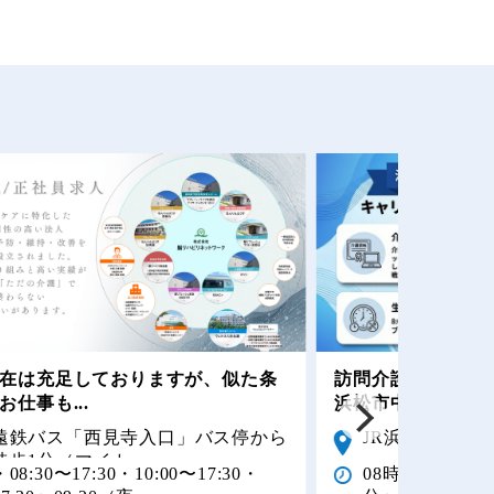
在は充足しておりますが、似た条
訪問介護ヘルパー
お仕事も...
浜松市中央区...
遠鉄バス「西見寺入口」バス停から
JR浜松駅から車
徒歩1分（マイカ...
・08:30〜17:30・10:00〜17:30・
08時00分〜15時