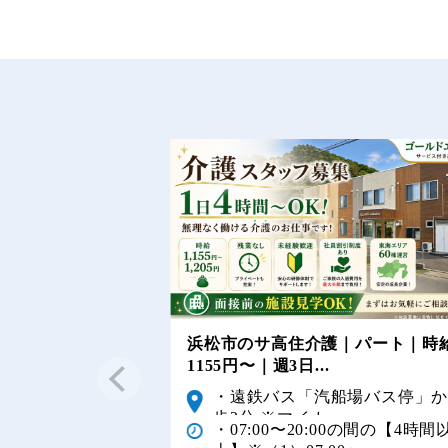
浜松市のサ高住介護｜パート｜時
1155円〜｜週3日...
・遠鉄バス「汽船場バス停」
歩2分 ※マイカー...
・07:00〜20:00の間の【4時間