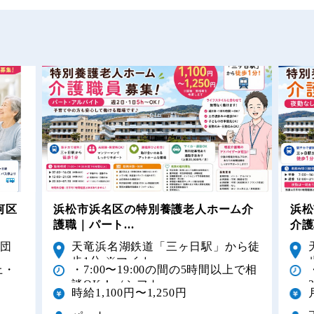
河区
浜松市浜名区の特別養護老人ホーム介
浜松
護職｜パート...
介護
原団
天竜浜名湖鉄道「三ヶ日駅」から徒
歩1分 ※マイカー...
上・
・7:00〜19:00の間の5時間以上で相
談OK！（シフト...
時給1,100円〜1,250円