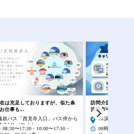
在は充足しておりますが、似た条
訪問介護ヘルパー
お仕事も...
浜松市中央区...
遠鉄バス「西見寺入口」バス停から
JR浜松駅から車
徒歩1分（マイカ...
・08:30〜17:30・10:00〜17:30・
08時00分〜15時