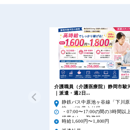
介護職員（介護医療院）静岡市駿
｜派遣・週2日...
静鉄バス中原池ヶ谷線「下川
地」バス停より徒...
・07:00〜17:00の間の3時間以
残業なし・勤務時...
時給1,600円〜1,800円