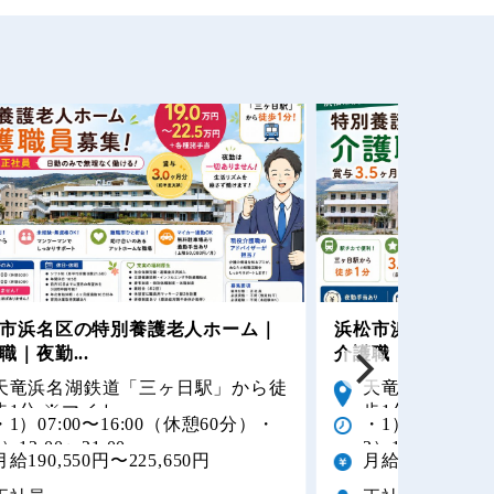
市浜名区の特別養護老人ホーム｜
浜松市浜名区の特
職｜夜勤...
介護職｜賞与3...
天竜浜名湖鉄道「三ヶ日駅」から徒
天竜浜名湖鉄道
歩1分 ※マイカー...
歩1分 ※マイカー
・1）07:00〜16:00（休憩60分）・
・1）07:00〜1
2）12:00〜21:00...
2）12:00〜21:00
月給190,550円〜225,650円
月給201,050円〜