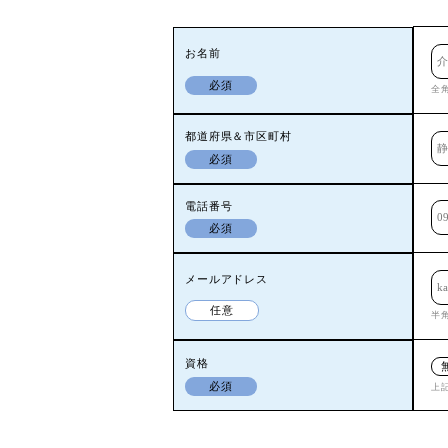
お名前
必須
全
都道府県＆市区町村
必須
電話番号
必須
メールアドレス
任意
半
資格
必須
上