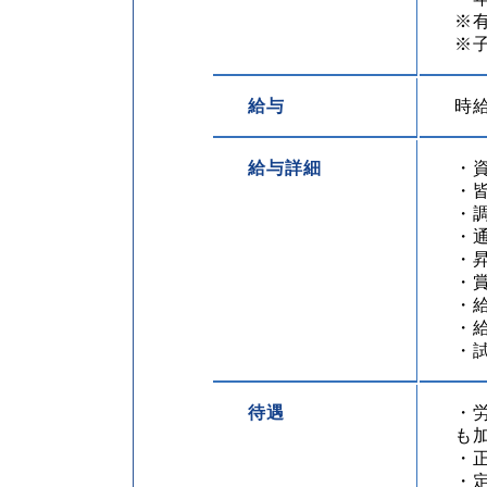
※
※
給与
時給
給与詳細
・資
・皆
・
・
・昇
・
・
・
・
待遇
・
も
・
・