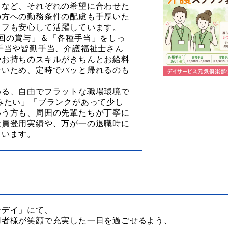
」など、それぞれの希望に合わせた
の方への勤務条件の配慮も手厚いた
ッフも安心して活躍しています。
回の賞与」＆「各種手当」をしっ
手当や皆勤手当、介護福祉士さん
やお持ちのスキルがきちんとお給料
ないため、定時でパッと帰れるのも
める、自由でフラットな職場環境で
みたい」「ブランクがあって少し
いう方も、周囲の先輩たちが丁寧に
社員登用実績や、万が一の退職時に
ています。
ンデイ」にて、
用者様が笑顔で充実した一日を過ごせるよう、