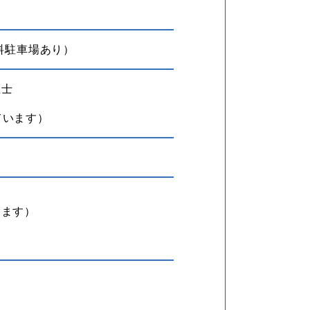
料駐車場あり）
祉士
ています）
慮します）