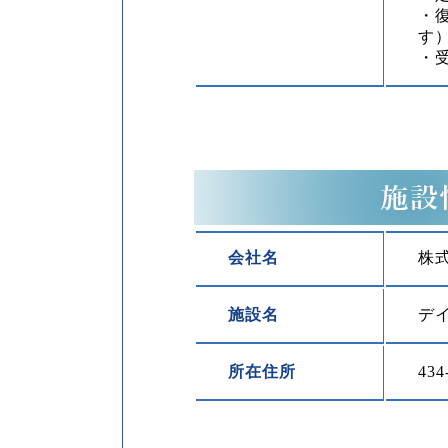
・
す
・
会社名
株
施設名
デ
所在住所
43