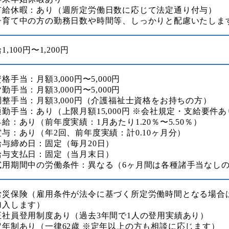
有給休暇：あり（週所定労働日数に応じて法定通り付与）
子育て中の方の勤務日数や時間等、しっかりと配慮いたしま
1,100円〜1,200円
格手当：月額3,000円〜5,000円
勤手当：月額3,000円〜5,000円
調整手当：月額3,000円（介護福祉士資格をお持ちの方）
通勤手当：あり（上限月額15,000円 ※会社規定・支給要件あ
給：あり（前年度実績：1月あたり1.20％〜5.50％）
賞与：あり（年2回、前年度実績：計0.10ヶ月分）
給与締め日：固定（毎月20日）
給与支払日：固定（当月末日）
試用期間中の労働条件：異なる（6ヶ月間は各種諸手当なし
労災保険（雇用条件が法令に基づく所定労働時間となる場合
加入します）
正社員登用制度あり（過去3年間で1人の登用実績あり）
定年制あり（一律62歳 ※定年以上の方も相談に応じます）