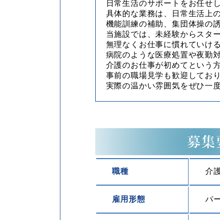
日常生活のサポートをお任せ
具体的な業務は、日常生活上
機能訓練の補助、集団体操の
当施設では、未経験からスタ
無理なくお仕事に慣れていけ
病院のような医療処置や夜勤
介護のお仕事が初めてという
事前の職場見学も歓迎してお
実際の温かい雰囲気をぜひ一
職種
介
雇用形態
パ