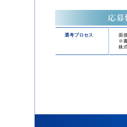
選考プロセス
面
※
株