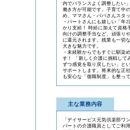
内でバランスよく調整したい
働き方が可能です。子育て中
め、ママさん・パパさんスタ
・パートさんにも嬉しい「年2
かり支給！ 時給に加えて資格
向けの調整手当など、頑張り
に還元されます。残業も一切
大きな魅力です。
・未経験からでもすぐに馴染
す！ 「新しく介護に挑戦して
ずつ感覚を取り戻したい」と
サポートします。将来的な正
も安心な「復職制度」も整っ
主な業務内容
「デイサービス元気倶楽部ワ
パートの介護職員としてご利