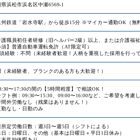
県浜松市浜名区中瀬6569-1
遠州鉄道「岩水寺駅」から徒歩15分 ※マイカー通勤OK（無
介護職員初任者研修（旧ヘルパー2級）以上、または介護福
必須】普通自動車運転免許（AT限定可）
必須経験：不問（未経験者歓迎！人柄を重視した採用を行っ
問（未経験者、ブランクのある方も大歓迎！）
8:30〜17:30の間の【5時間程度】で相談OK！
フト例：09:30〜15:30、09:00〜16:00など、ご希望を考
時間外労働なし（残業はありません！）
夜勤なし・日勤のみ
週所定労働日数：週3日〜週5日（シフトによる）
休日：日曜日、その他（基本は日曜日＋平日1日休み）
年末年始休暇あり