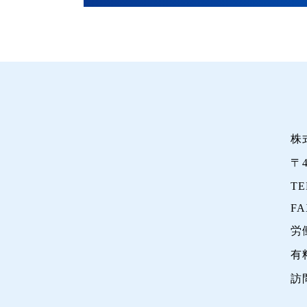
株
〒
TE
FA
労
有
訪