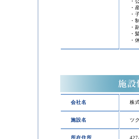
・
・
・
・
・
・
・
会社名
株
施設名
ツ
所在住所
42