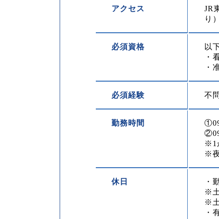
アクセス
J
り
必須資格
以
・
・
必須経験
不
勤務時間
①0
②0
※
※
休日
・
※
※
・