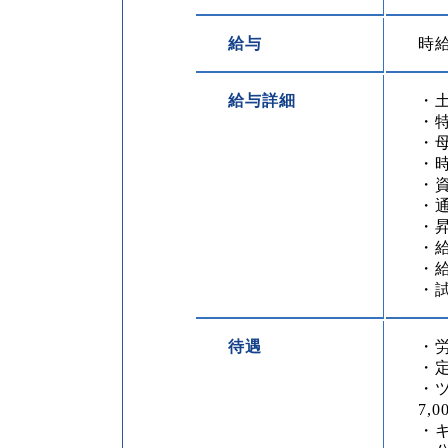
給与
時給
給与詳細
・土
・
・母
・
・
・通
・
・
・
・
待遇
・
・
・ツ
7,
・