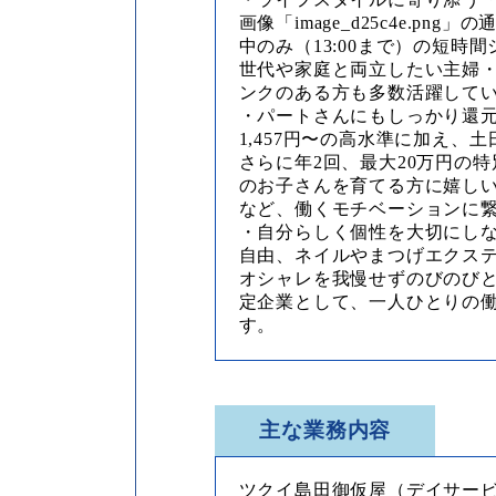
画像「image_d25c4e.png
中のみ（13:00まで）の短時
世代や家庭と両立したい主婦
ンクのある方も多数活躍して
・パートさんにもしっかり還
1,457円〜の高水準に加え、
さらに年2回、最大20万円の
のお子さんを育てる方に嬉しい
など、働くモチベーションに
・自分らしく個性を大切にし
自由、ネイルやまつげエクステ
オシャレを我慢せずのびのびと
定企業として、一人ひとりの
す。
主な業務内容
ツクイ島田御仮屋（デイサー