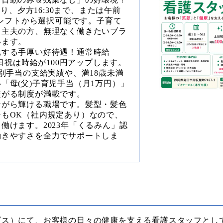
」の通り、夕方16:30まで、または午前
間シフトから選択可能です。子育て
・主夫の方、無理なく働きたいブラ
います。
元する手厚い好待遇！通常時給
土日祝は時給が100円アップします。
特別手当の支給実績や、満18歳未満
「母(父)子育児手当（月1万円）」
繋がる制度が満載です。
ながら輝ける職場です。髪型・髪色
もOK（社内規定あり）なので、
働けます。2023年「くるみん」認
働きやすさを全力でサポートしま
ビス）にて、お客様の日々の健康を支える看護スタッフとし