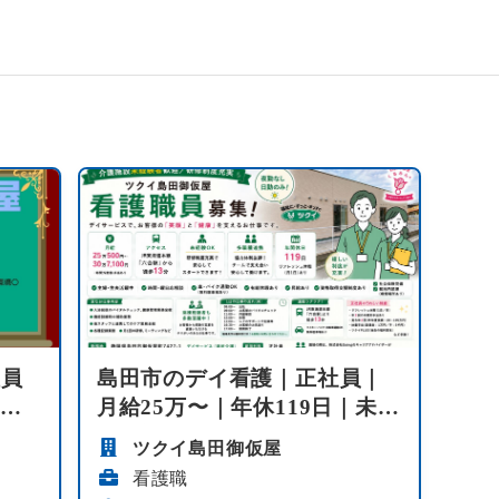
社員
島田市のデイ看護｜正社員｜
休日
月給25万〜｜年休119日｜未経
験歓迎｜...
ツクイ島田御仮屋
看護職