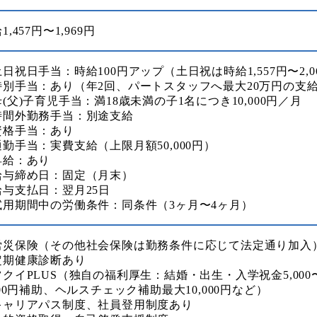
1,457円〜1,969円
日祝日手当：時給100円アップ（土日祝は時給1,557円〜2,0
特別手当：あり（年2回、パートスタッフへ最大20万円の支
(父)子育児手当：満18歳未満の子1名につき10,000円／月
時間外勤務手当：別途支給
資格手当：あり
勤手当：実費支給（上限月額50,000円）
昇給：あり
給与締め日：固定（月末）
給与支払日：翌月25日
試用期間中の労働条件：同条件（3ヶ月〜4ヶ月）
労災保険（その他社会保険は勤務条件に応じて法定通り加入
定期健康診断あり
クイPLUS（独自の福利厚生：結婚・出生・入学祝金5,000〜
000円補助、ヘルスチェック補助最大10,000円など）
キャリアパス制度、社員登用制度あり