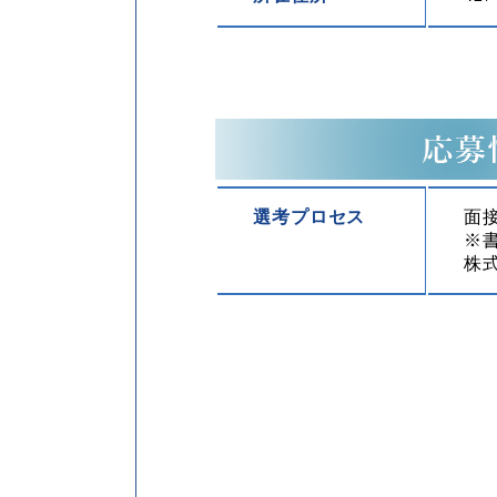
選考プロセス
面
※
株