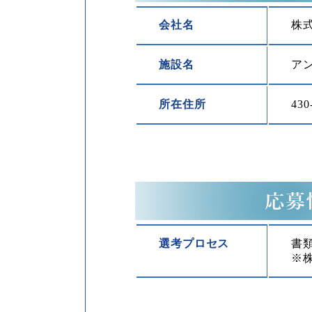
会社名
株式
施設名
ア
所在住所
43
選考プロセス
書
※