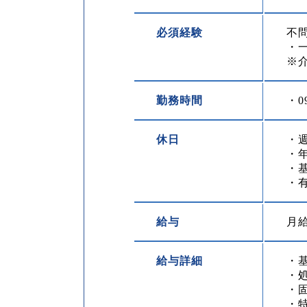
必須経験
不
・一
※
勤務時間
・0
休日
・
・年
・
・
給与
月給
給与詳細
・基
・処
・固
・