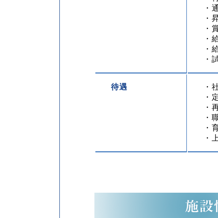
・通
・昇
・賞
・
・
・
待遇
・
・
・
・
・
・