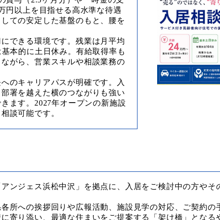
4万円以上を目指せる高水準な待遇
としての安定した基盤のもと、腰を
切にできる環境です。残業は月平均
は基本的に土日休み。有給取得率も
しながら、営業スキルや相談業務の
長へのキャリアパスが明確です。入
、部署を越えた横のつながりも強い
きます。2027年オープンの新施設
も相談可能です。
「アンジェス浜松中沢」を拠点に、入居をご検討中の方やそ
。
係各所への挨拶回りや広報活動、施設見学の対応、ご契約の
安に寄り添い、最適な住まいをご提案する「架け橋」となる