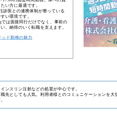
きたい方に最適です。
 往診医との連携体制が整っている
やすい環境です。
ingでは面接同行だけでなく、事前の
行い、納得のいく転職を支えます。
ブリッド勤務の魅力
、インスリン注射などの処置が中心です。
復職先としても人気。利用者様とのコミュニケーションを大
す。