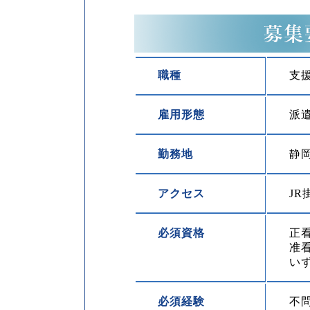
職種
支
雇用形態
派
勤務地
静
アクセス
J
必須資格
正
准
い
必須経験
不