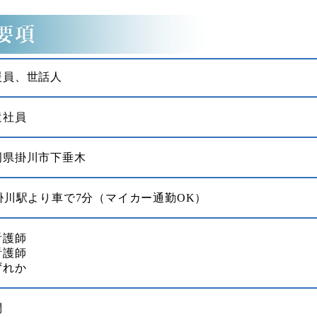
援員、世話人
遣社員
岡県掛川市下垂木
R掛川駅より車で7分（マイカー通勤OK）
看護師
看護師
ずれか
問