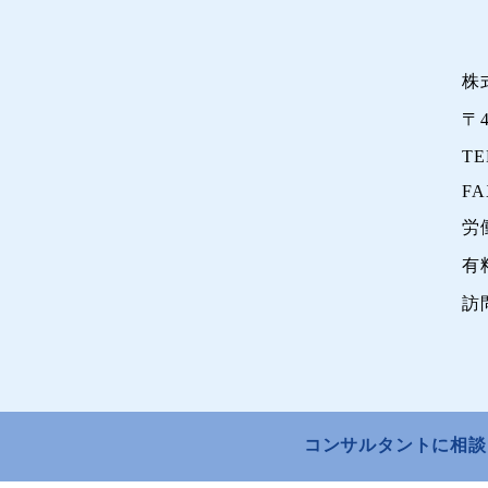
株
〒
TE
FA
労
有
訪
コンサルタントに相談