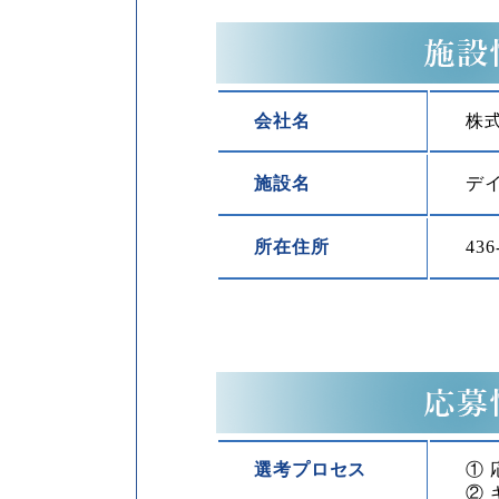
会社名
株
施設名
デ
所在住所
43
選考プロセス
①
②