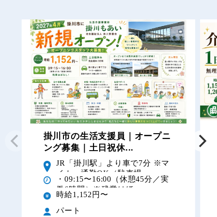
掛川市の生活支援員｜オープニ
ング募集｜土日祝休...
JR「掛川駅」より車で7分 ※マ
イカー通勤OK（駐車場...
・09:15〜16:00（休憩45分／実
働6時間）※残業はほ...
時給1,152円〜
パート