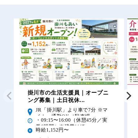
掛川市の生活支援員｜オープニ
ング募集｜土日祝休...
JR「掛川駅」より車で7分 ※マ
イカー通勤OK（駐車場...
・09:15〜16:00（休憩45分／実
働6時間）※残業はほ...
時給1,152円〜