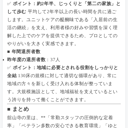
✅
ポイント：約2年半、じっくりと「第二の家族」と
して歩む
平均して2年半以上の長い時間を共に過ご
します。ユニットケアの醍醐味である「入居前の生
活の継続」を支え、利用者様の好みや習慣を深く理
解した上でのケアを提供できるため、プロとしての
やりがいを大きく実感できます。
■ 年間退所者数
昨年度の退所者数
：37人
✅
ポイント：地域に必要とされる役割をしっかりと
全結
130床の規模に対して適切な循環があり、常に
地域の方々を新しく受け入れる体制が整っていま
す。大規模施設として、地域福祉を支えているとい
う誇りを持って働くことができます。
■ まとめ
舘山寺の里は、**「常勤スタッフの圧倒的な定着
率」「ベテラン多数の安心できる教育環境」「ゆと