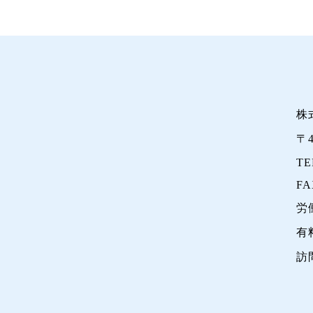
株
〒
TE
FA
労
有
訪