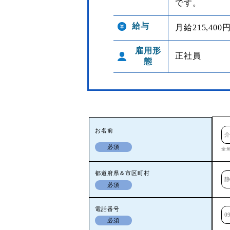
です。
給与
月給215,400円
雇用形
正社員
態
お名前
必須
全
都道府県＆市区町村
必須
電話番号
必須