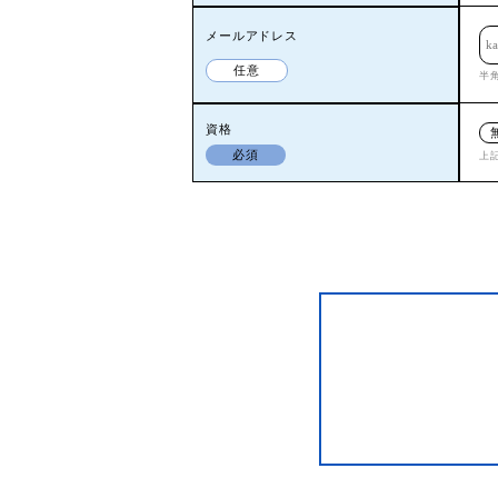
メールアドレス
任意
半
資格
必須
上