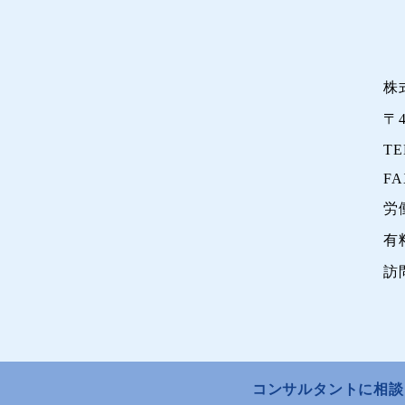
株
〒
TE
FA
労
有
訪
コンサルタントに相談