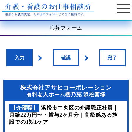
応募フォーム
入力
確認
完了
株式会社アサヒコーポレーション
有料老人ホーム櫻乃苑 浜松富塚
【介護職】
浜松市中央区の介護職正社員｜
月給22万円〜・賞与2ヶ月分｜高級感ある施
設での1対1ケア