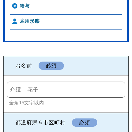
給与
雇用形態
お名前
必須
全角15文字以内
都道府県＆市区町村
必須