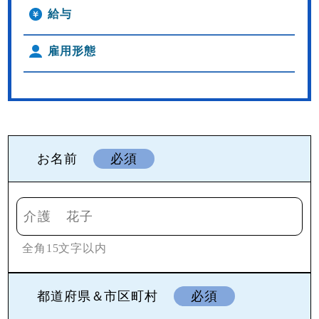
給与
雇用形態
お名前
必須
全角15文字以内
都道府県＆市区町村
必須